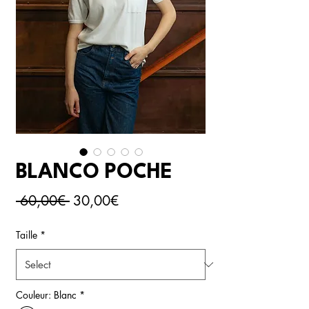
BLANCO POCHE
Regular
Sale
 60,00€ 
30,00€
Price
Price
Taille
*
Couleur: Blanc
*