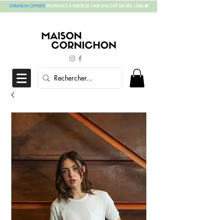
LIVRAISON OFFERTE
EN FRANCE À PARTIR DE 100€ D'ACHAT
(UE DÈS 150€)
🎁