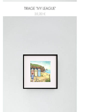
TIRAGE "IVY LEAGUE"
Prix
35,00 €