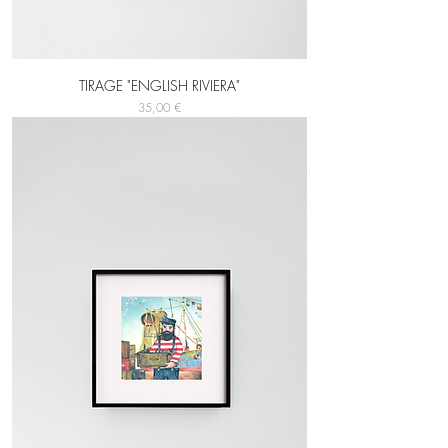
TIRAGE "ENGLISH RIVIERA"
Prix
35,00 €