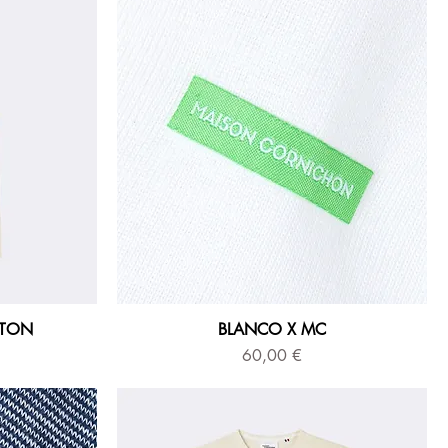
OTON
BLANCO X MC
Prix
60,00 €