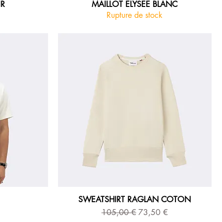
IR
MAILLOT ELYSEE BLANC
Rupture de stock
SWEATSHIRT RAGLAN COTON
Prix original
Prix promotionnel
105,00 €
73,50 €