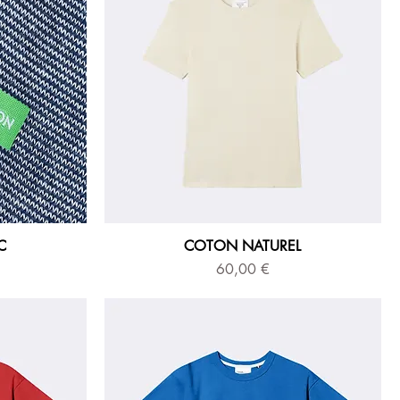
C
COTON NATUREL
Prix
60,00 €