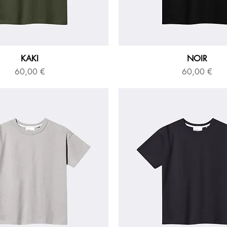
KAKI
NOIR
Prix
Prix
60,00 €
60,00 €