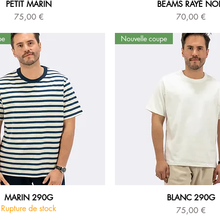
PETIT MARIN
BEAMS RAYÉ NO
Prix
Prix
75,00 €
70,00 €
pe
Nouvelle coupe
MARIN 290G
BLANC 290G
Rupture de stock
Prix
75,00 €