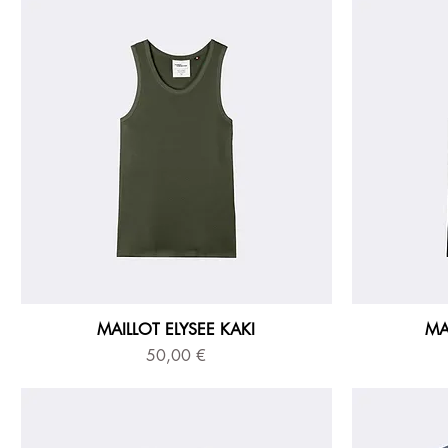
MAILLOT ELYSEE KAKI
MA
Prix
50,00 €