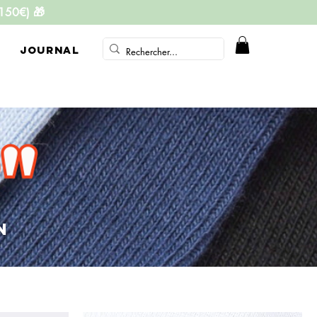
 150€)
🎁
JOURNAL
N