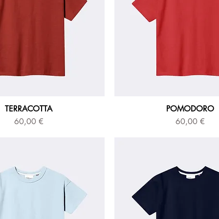
TERRACOTTA
POMODORO
Prix
Prix
60,00 €
60,00 €