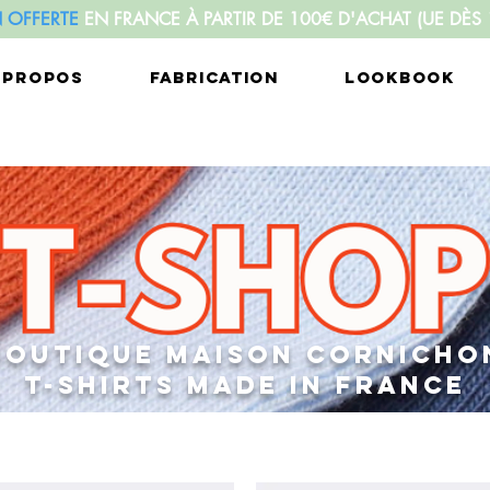
N OFFERTE
EN FRANCE À PARTIR DE 100€ D'ACHAT
(UE DÈS
 PROPOS
FABRICATION
LOOKBOOK
BOUTIQUE MAISON CORNICHO
T-SHIRTS MADE IN FRANCE