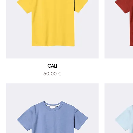
CALI
Prix
60,00 €