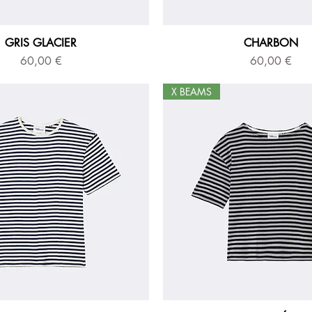
GRIS GLACIER
CHARBON
Prix
Prix
60,00 €
60,00 €
X BEAMS