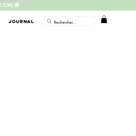
 150€)
🎁
JOURNAL