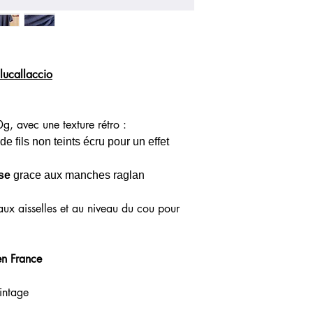
Large
51
ur
cm
lucallaccio
0g, avec une texture rétro :
 de fils non teints écru pour un effet
se
grace aux manches raglan
aux aisselles et au niveau du cou pour
en France
vintage