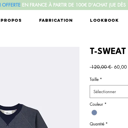
N OFFERTE
EN FRANCE À PARTIR DE 100€ D'ACHAT
(UE DÈS
 PROPOS
FABRICATION
LOOKBOOK
T-SWEAT 
Prix
 120,00 € 
60,00
original
Taille
*
Sélectionner
Couleur
*
Quantité
*