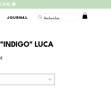
 150€)
🎁
JOURNAL
"INDIGO" LUCA
Prix
 €
promotionnel