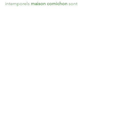
intemporels 
maison cornichon
 sont 
maintenant disponible sur 
Otoctones
 ! 
Commentaires
Rédigez un commentaire...
MARQUE
AIDE
Notre histoire
FAQ
T-shirt Made in France
Contact
Boutiques
Guide des tailles
CGV
Conseils d'entretien
DEPUIS 2016
Coton bio