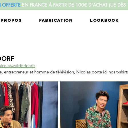
N OFFERTE
EN FRANCE À PARTIR DE 100€ D'ACHAT
(UE DÈS
 PROPOS
FABRICATION
LOOKBOOK
DORF
nicolaswaldorfparis
te, entrepreneur et homme de télévision, Nicolas porte ici nos t-shirts