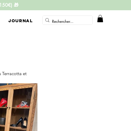
 150€)
🎁
JOURNAL
 Terracotta et 